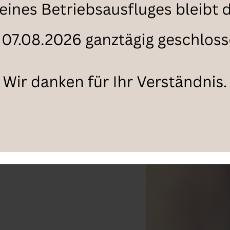
Riserva
Sanctissimus
Lona
Praeclarus