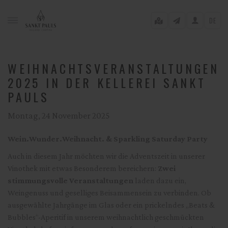
DE
WEIHNACHTSVERANSTALTUNGEN
2025 IN DER KELLEREI SANKT
PAULS
gle menu
Montag, 24 November 2025
gle menu
gle menu
Wein.Wunder.Weihnacht. & Sparkling Saturday Party
Auch in diesem Jahr möchten wir die Adventszeit in unserer
gle menu
Vinothek mit etwas Besonderem bereichern:
Zwei
gle menu
stimmungsvolle Veranstaltungen
laden dazu ein,
Weingenuss und geselliges Beisammensein zu verbinden. Ob
gle menu
ausgewählte Jahrgänge im Glas oder ein prickelndes „Beats &
Bubbles“-Aperitif in unserem weihnachtlich geschmückten