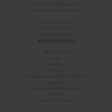
I-39057 St. Pauls/Eppan (BZ)
MwSt. Nr. / UID IT00120200217
Tel.
+39 0471 18077 00
Fax
+39 0471 18077 50
www.sanktpauls.wine
info
@
sanktpauls.wine
Startseite
Whistleblowing
AGBs
Impressum
Privacy
Organisationsmodell & Ethikkodex
Eppan Wein
Qualitäts- und Arbeitspolitik
Downloads
Cookie-Einstellungen