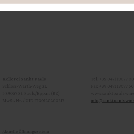
Kellerei Sankt Pauls
Tel.
+39 0471 18077 00
Schloss-Warth-Weg 21,
Fax
+39 0471 18077 50
I-39057 St. Pauls/Eppan (BZ)
www.sanktpauls.win
MwSt. Nr. / UID IT00120200217
info
@
sanktpauls.win
Aktuelle Öffnungszeiten: