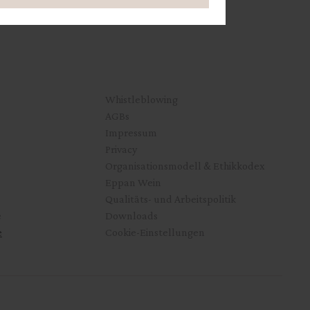
Startseite
Whistleblowing
AGBs
Impressum
Privacy
Organisationsmodell & Ethikkodex
Eppan Wein
Qualitäts- und Arbeitspolitik
e
Downloads
e
Cookie-Einstellungen