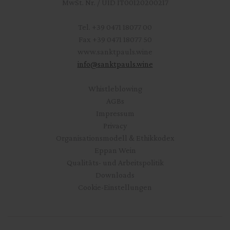
MwSt. Nr. / UID IT00120200217
Tel.
+39 0471 18077 00
Fax
+39 0471 18077 50
www.sanktpauls.wine
info
@
sanktpauls.wine
Startseite
Whistleblowing
AGBs
Impressum
Privacy
Organisationsmodell & Ethikkodex
Eppan Wein
Qualitäts- und Arbeitspolitik
Downloads
Cookie-Einstellungen