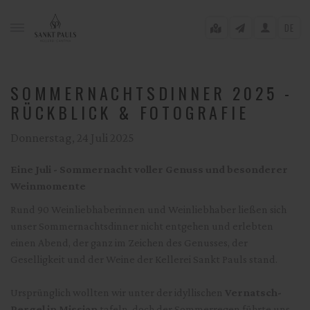
DE
SOMMERNACHTSDINNER 2025 -
RÜCKBLICK & FOTOGRAFIE
gle menu
Donnerstag, 24 Juli 2025
gle menu
Eine Juli - Sommernacht voller Genuss und besonderer
gle menu
Weinmomente
Rund 90 Weinliebhaberinnen und Weinliebhaber ließen sich
gle menu
unser Sommernachtsdinner nicht entgehen und erlebten
gle menu
einen Abend, der ganz im Zeichen des Genusses, der
Geselligkeit und der Weine der Kellerei Sankt Pauls stand.
gle menu
Ursprünglich wollten wir unter der idyllischen
Vernatsch-
Pergel in Missian
tafeln, doch der Sommerregen führte uns