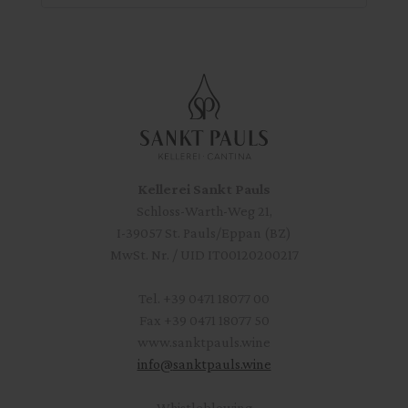
Kellerei Sankt Pauls
Schloss-Warth-Weg 21,
I-39057 St. Pauls/Eppan (BZ)
MwSt. Nr. / UID IT00120200217
Tel.
+39 0471 18077 00
Fax
+39 0471 18077 50
www.sanktpauls.wine
info
@
sanktpauls.wine
Startseite
Whistleblowing