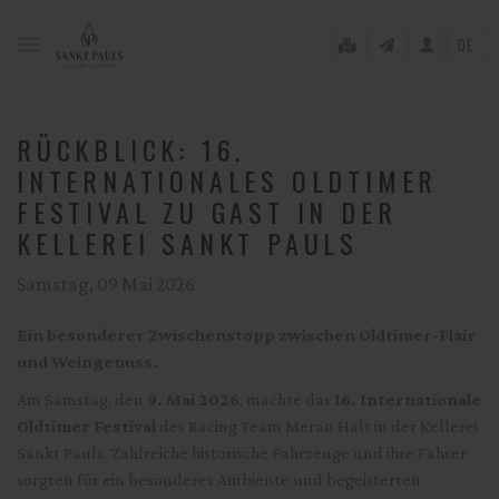
DE
RÜCKBLICK: 16.
INTERNATIONALES OLDTIMER
FESTIVAL ZU GAST IN DER
gle menu
KELLEREI SANKT PAULS
gle menu
Samstag, 09 Mai 2026
gle menu
Ein besonderer Zwischenstopp zwischen Oldtimer-Flair
gle menu
und Weingenuss.
gle menu
Am Samstag, den
9. Mai 2026
, machte das
16. Internationale
Oldtimer Festival
des Racing Team Meran Halt in der Kellerei
gle menu
Sankt Pauls. Zahlreiche historische Fahrzeuge und ihre Fahrer
sorgten für ein besonderes Ambiente und begeisterten