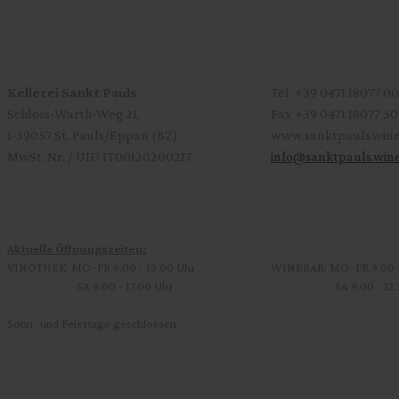
Kellerei Sankt Pauls
Tel.
+39 0471 18077 00
Schloss-Warth-Weg 21,
Fax
+39 0471 18077 50
I-39057 St. Pauls/Eppan (BZ)
www.sanktpauls.win
MwSt. Nr. / UID IT00120200217
info
@
sanktpauls.win
Aktuelle Öffnungszeiten:
VINOTHEK: MO–FR 9.00 - 19.00 Uhr
WINEBAR: MO–FR 9.00 - 1
SA 9.00 - 17.00 Uhr
SA 9.00 - 12.30 Uhr
Sonn- und Feiertage geschlossen