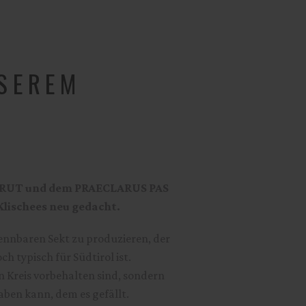
SEREM
BRUT
und dem
PRAECLARUS PAS
Klischees neu gedacht.
nnbaren Sekt zu produzieren, der
 typisch für Südtirol ist.
n Kreis vorbehalten sind, sondern
aben kann, dem es gefällt.