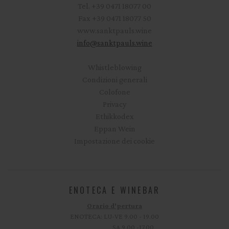
Tel.
+39 0471 18077 00
Fax
+39 0471 18077 50
www.sanktpauls.wine
info
@
sanktpauls.wine
Startseite
Whistleblowing
Condizioni generali
Colofone
Privacy
Ethikkodex
Eppan Wein
Impostazione dei cookie
ENOTECA E WINEBAR
Orario d'pertura
ENOTECA: LU-VE 9.00 - 19.00
SA 9.00 -17.00