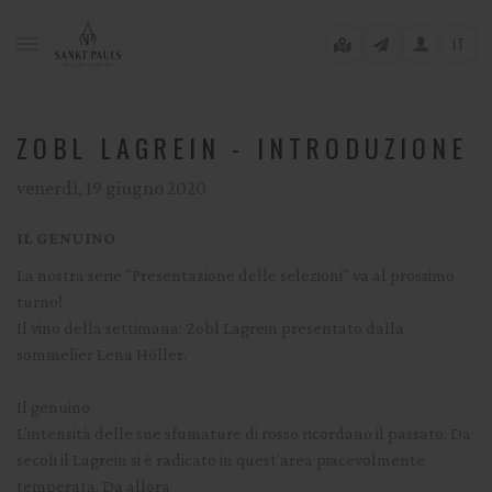
IT
ZOBL LAGREIN - INTRODUZIONE
venerdì, 19 giugno 2020
gle menu
IL GENUINO
gle menu
La nostra serie "Presentazione delle selezioni" va al prossimo
gle menu
turno!
Il vino della settimana: Zobl Lagrein presentato dalla
gle menu
sommelier Lena Höller.
Il genuino
gle menu
L’intensità delle sue sfumature di rosso ricordano il passato. Da
secoli il Lagrein si è radicato in quest’area piacevolmente
gle menu
temperata. Da allora