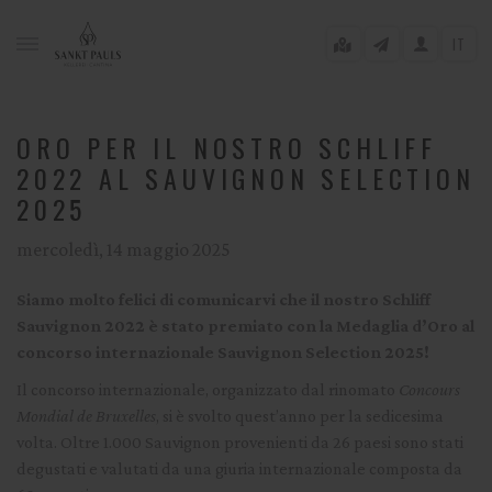
IT
ORO PER IL NOSTRO SCHLIFF
2022 AL SAUVIGNON SELECTION
2025
gle menu
mercoledì, 14 maggio 2025
gle menu
gle menu
Siamo molto felici di comunicarvi che il nostro
Schliff
Sauvignon 2022
è stato premiato con la
Medaglia d’Oro
al
gle menu
concorso internazionale
Sauvignon Selection 2025!
Il concorso internazionale, organizzato dal rinomato
Concours
Mondial de Bruxelles
, si è svolto quest’anno per la sedicesima
gle menu
volta. Oltre 1.000 Sauvignon provenienti da 26 paesi sono stati
degustati e valutati da una giuria internazionale composta da
gle menu