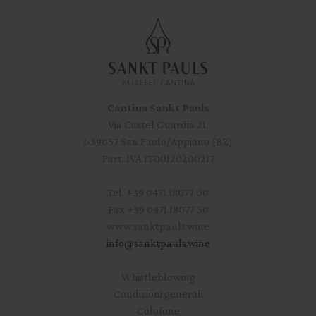
Cantina Sankt Pauls
Via Castel Guardia 21,
I-39057 San Paolo/Appiano (BZ)
Part. IVA IT00120200217
Tel.
+39 0471 18077 00
Fax
+39 0471 18077 50
www.sanktpauls.wine
info
@
sanktpauls.wine
Startseite
Whistleblowing
Condizioni generali
Colofone