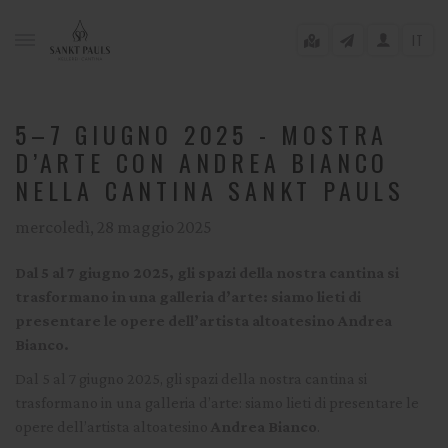
IT
5–7 GIUGNO 2025 - MOSTRA
D’ARTE CON ANDREA BIANCO
NELLA CANTINA SANKT PAULS
gle menu
mercoledì, 28 maggio 2025
gle menu
gle menu
Dal 5 al 7 giugno 2025, gli spazi della nostra cantina si
trasformano in una galleria d’arte: siamo lieti di
gle menu
presentare le opere dell’artista altoatesino
Andrea
Bianco
.
Dal 5 al 7 giugno 2025, gli spazi della nostra cantina si
gle menu
trasformano in una galleria d’arte: siamo lieti di presentare le
opere dell’artista altoatesino
Andrea Bianco
.
gle menu