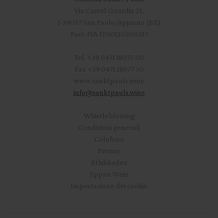
Via Castel Guardia 21,
I-39057 San Paolo/Appiano (BZ)
Part. IVA IT00120200217
Tel.
+39 0471 18077 00
Fax
+39 0471 18077 50
www.sanktpauls.wine
info
@
sanktpauls.wine
Startseite
Whistleblowing
Condizioni generali
Colofone
Privacy
Ethikkodex
Eppan Wein
Impostazione dei cookie