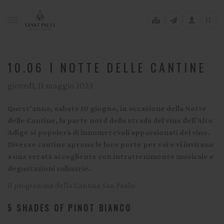
IT
10.06 I NOTTE DELLE CANTINE
giovedì, 11 maggio 2023
gle menu
Quest’anno, sabato 10 giugno, in occasione della Notte
gle menu
delle Cantine, la parte nord della strada del vino dell’Alto
Adige si popolerà di innumerevoli appassionati del vino.
gle menu
Diverse cantine aprono le loro porte per voi e vi invitano
gle menu
a una serata accogliente con intrattenimento musicale e
degustazioni culinarie.
Il programma della Cantina San Paolo:
gle menu
5 SHADES OF PINOT BIANCO
gle menu