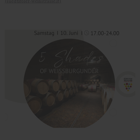
(suedtiroler-weinstrasse.it)