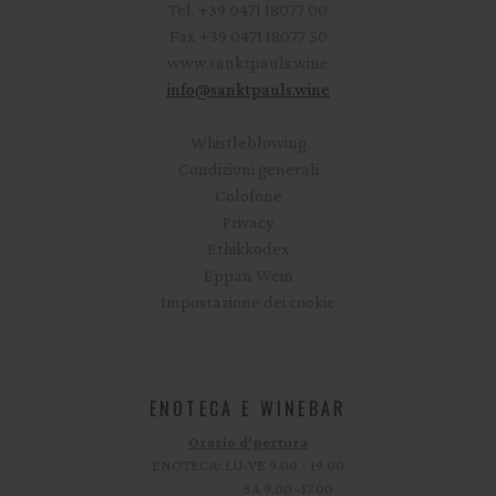
Tel.
+39 0471 18077 00
Fax
+39 0471 18077 50
www.sanktpauls.wine
info
@
sanktpauls.wine
Startseite
Whistleblowing
Condizioni generali
Colofone
Privacy
Ethikkodex
Eppan Wein
Impostazione dei cookie
ENOTECA E WINEBAR
Orario d'pertura
ENOTECA: LU-VE 9.00 - 19.00
SA 9.00 -17.00