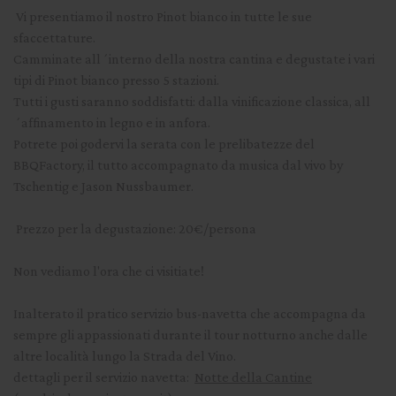
Vi presentiamo il nostro Pinot bianco in tutte le sue
sfaccettature.
Camminate all´interno della nostra cantina e degustate i vari
tipi di Pinot bianco presso 5 stazioni.
Tutti i gusti saranno soddisfatti: dalla vinificazione classica, all
´affinamento in legno e in anfora.
Potrete poi godervi la serata con le prelibatezze del
BBQFactory, il tutto accompagnato da musica dal vivo by
Tschentig e Jason Nussbaumer.
Prezzo per la degustazione: 20€/persona
Non vediamo l'ora che ci visitiate!
Inalterato il pratico servizio bus-navetta che accompagna da
sempre gli appassionati durante il tour notturno anche dalle
altre località lungo la Strada del Vino.
dettagli per il servizio navetta:
Notte della Cantine